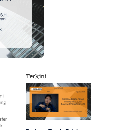
Terkini
mi
ing
sfer
ak