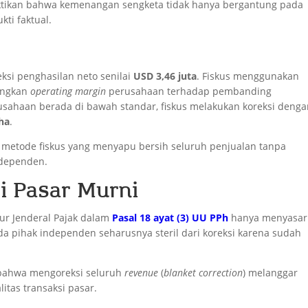
uktikan bahwa kemenangan sengketa tidak hanya bergantung pada
kti faktual.
ksi penghasilan neto senilai
USD 3,46 juta
. Fiskus menggunakan
ingkan
operating margin
perusahaan terhadap pembanding
ahaan berada di bawah standar, fiskus melakukan koreksi deng
ha
.
metode fiskus yang menyapu bersih seluruh penjualan tanpa
ndependen.
i Pasar Murni
ur Jenderal Pajak dalam
Pasal 18 ayat (3) UU PPh
hanya menyasar
a pihak independen seharusnya steril dari koreksi karena sudah
 bahwa mengoreksi seluruh
revenue
(
blanket correction
) melanggar
tas transaksi pasar.