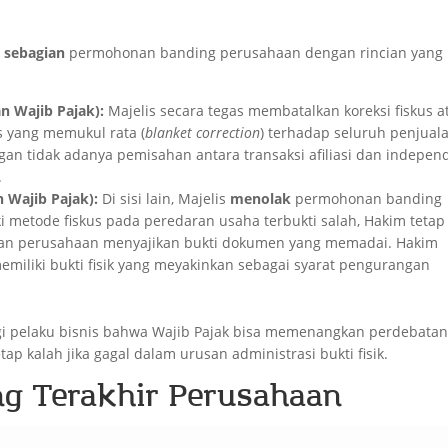
 sebagian
permohonan banding perusahaan dengan rincian yang
 Wajib Pajak):
Majelis secara tegas membatalkan koreksi fiskus a
s yang memukul rata (
blanket correction
) terhadap seluruh penjual
an tidak adanya pemisahan antara transaksi afiliasi dan indepen
.
 Wajib Pajak):
Di sisi lain, Majelis
menolak
permohonan banding
i metode fiskus pada peredaran usaha terbukti salah, Hakim tetap
lan perusahaan menyajikan bukti dokumen yang memadai. Hakim
miliki bukti fisik yang meyakinkan sebagai syarat pengurangan
gi pelaku bisnis bahwa Wajib Pajak bisa memenangkan perdebata
ap kalah jika gagal dalam urusan administrasi bukti fisik.
ng Terakhir Perusahaan