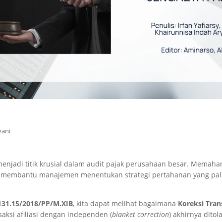
yani
menjadi titik krusial dalam audit pajak perusahaan besar. Memaha
 membantu manajemen menentukan strategi pertahanan yang pal
131.15/2018/PP/M.XIB
, kita dapat melihat bagaimana
Koreksi Tran
saksi afiliasi dengan independen (
blanket correction
) akhirnya ditol