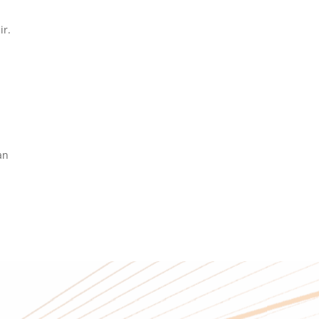
ir.
an