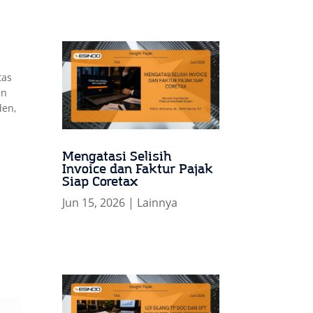
tas
an
den,
Mengatasi Selisih
Invoice dan Faktur Pajak
Siap Coretax
Jun 15, 2026
|
Lainnya
n