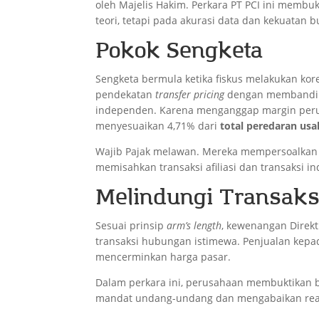
oleh Majelis Hakim. Perkara PT PCI ini memb
teori, tetapi pada akurasi data dan kekuatan bu
Pokok Sengketa
Sengketa bermula ketika fiskus melakukan kore
pendekatan
transfer pricing
dengan memband
independen. Karena menganggap margin perus
menyesuaikan 4,71% dari
total peredaran usa
Wajib Pajak melawan. Mereka mempersoalkan 
memisahkan transaksi afiliasi dan transaksi i
Melindungi Transaks
Sesuai prinsip
arm’s length
, kewenangan Direkt
transaksi hubungan istimewa. Penjualan kepad
mencerminkan harga pasar.
Dalam perkara ini, perusahaan membuktikan
mandat undang-undang dan mengabaikan reali