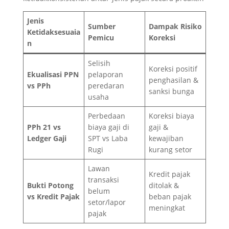
Jenis
Sumber
Dampak Risiko
Ketidaksesuaia
Pemicu
Koreksi
n
Selisih
Koreksi positif
Ekualisasi PPN
pelaporan
penghasilan &
vs PPh
peredaran
sanksi bunga
usaha
Perbedaan
Koreksi biaya
PPh 21 vs
biaya gaji di
gaji &
Ledger Gaji
SPT vs Laba
kewajiban
Rugi
kurang setor
Lawan
Kredit pajak
transaksi
Bukti Potong
ditolak &
belum
vs Kredit Pajak
beban pajak
setor/lapor
meningkat
pajak