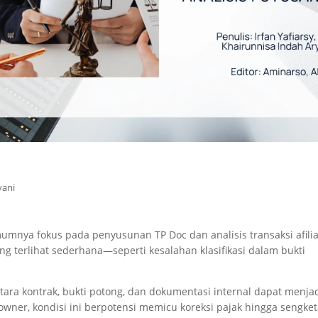
yani
umnya fokus pada penyusunan TP Doc dan analisis transaksi afilia
ang terlihat sederhana—seperti kesalahan klasifikasi dalam bukti
ntara kontrak, bukti potong, dan dokumentasi internal dapat menja
gi owner, kondisi ini berpotensi memicu koreksi pajak hingga sengke