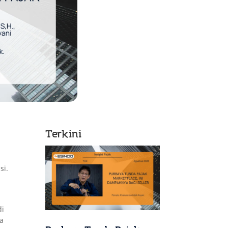
Terkini
si.
di
ta