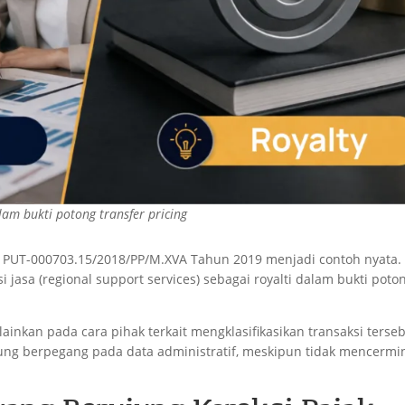
alam bukti potong transfer pricing
 PUT-000703.15/2018/PP/M.XVA Tahun 2019 menjadi contoh nyata.
si jasa (regional support services) sebagai royalti dalam bukti poto
elainkan pada cara pihak terkait mengklasifikasikan transaksi terseb
rung berpegang pada data administratif, meskipun tidak mencermi