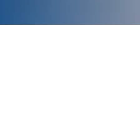
Putusan Pajak
PPh 21
PPh Badan
Orang Pribadi
Transfer Pricing
Lain-Lain